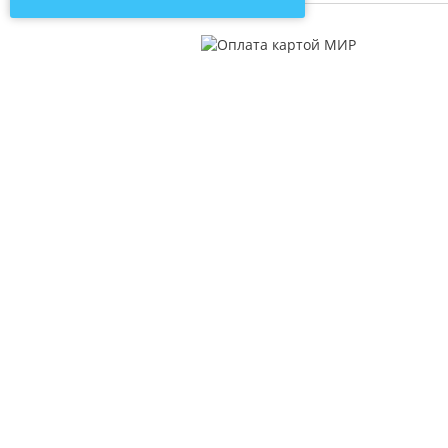
О компании
Катал
Контакты
Пряжа
Новости
Молни
Статьи о рукоделии
Нитки
Отзывы
Мулин
Бисер
Иглы и
Лента 
Лента 
Швейна
Спицы 
Товары