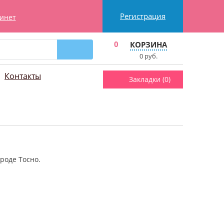
Регистрация
инет
0
КОРЗИНА
0
руб.
Контакты
Закладки (
0
)
ороде Тосно.