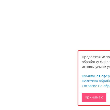
Продолжая испол
обработку файло
используемом ус
Публичная офер
Политика обраб
Согласие на об
Принимаю