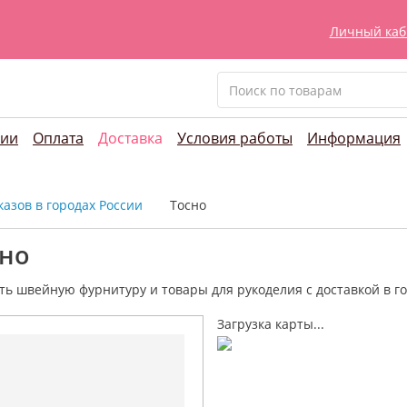
Личный каб
нии
Оплата
Доставка
Условия работы
Информация
азов в городах России
Тосно
сно
ть швейную фурнитуру и
товары для рукоделия
с доставкой в г
Загрузка карты...