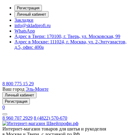
Регистрация
Личный кабинет
Закладки
info@skladprofi.ru
WhatsApp
Адрес в Твери:
170100, г. Тверь, ул. Московская, 99
Адрес в Москве:
111024, г. Москва, ул. 2-Энтузиастов,
д.5, офис 400а
8 800 775 15 29
Ваш город
Эль-Монте
Личный кабинет
Регистрация
0
8 960 707 2929
8 (4822) 570-670
Интернет-магазин товаров для шитья и рукоделия
в Москве и Твери, с доставкой по РФ