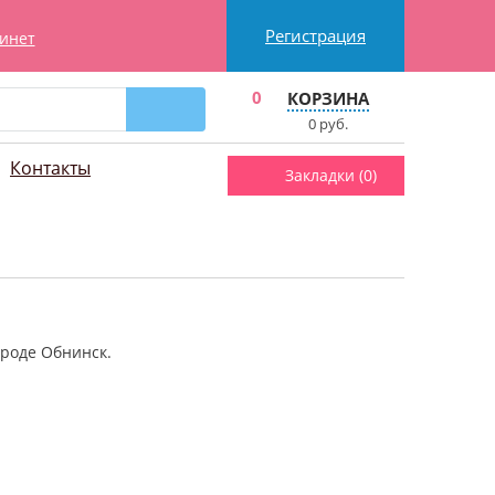
Регистрация
инет
0
КОРЗИНА
0
руб.
Контакты
Закладки (
0
)
ороде Обнинск.