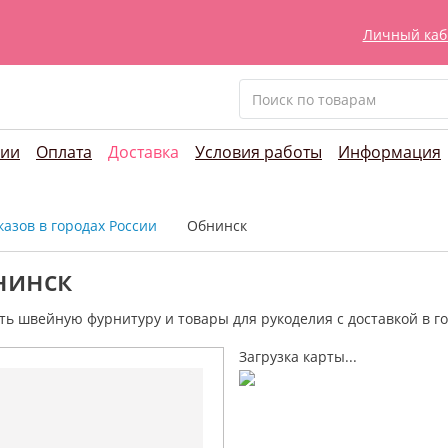
Личный каб
нии
Оплата
Доставка
Условия работы
Информация
азов в городах России
Обнинск
нинск
ть швейную фурнитуру и
товары для рукоделия
с доставкой в г
Загрузка карты...