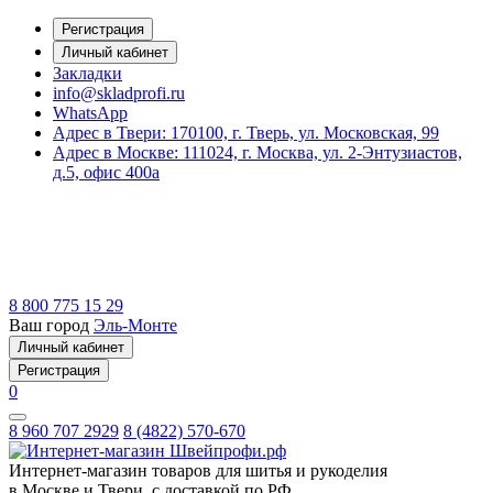
Регистрация
Личный кабинет
Закладки
info@skladprofi.ru
WhatsApp
Адрес в Твери:
170100, г. Тверь, ул. Московская, 99
Адрес в Москве:
111024, г. Москва, ул. 2-Энтузиастов,
д.5, офис 400а
8 800 775 15 29
Ваш город
Эль-Монте
Личный кабинет
Регистрация
0
8 960 707 2929
8 (4822) 570-670
Интернет-магазин товаров для шитья и рукоделия
в Москве и Твери, с доставкой по РФ