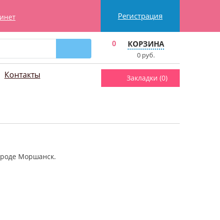
Регистрация
инет
0
КОРЗИНА
0
руб.
Контакты
Закладки (
0
)
ороде Моршанск.