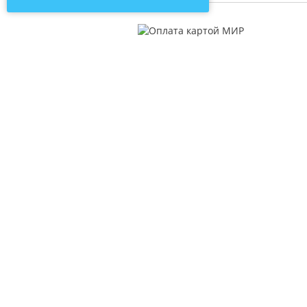
О компании
Катал
Контакты
Пряжа
Новости
Молни
Статьи о рукоделии
Нитки
Отзывы
Мулин
Бисер
Иглы и
Лента 
Лента 
Швейна
Спицы 
Товары