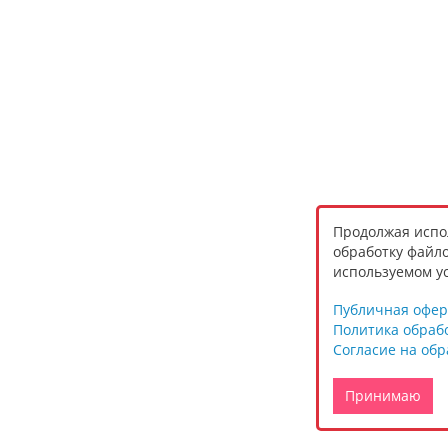
Продолжая испол
обработку файло
используемом ус
Публичная офер
Политика обраб
Согласие на об
Принимаю