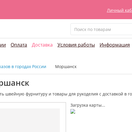
Личный каб
нии
Оплата
Доставка
Условия работы
Информация
азов в городах России
Моршанск
оршанск
ть швейную фурнитуру и
товары для рукоделия
с доставкой в г
Загрузка карты...