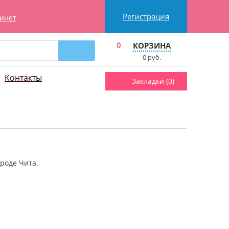
Регистрация
инет
0
КОРЗИНА
0
руб.
Контакты
Закладки (
0
)
ороде Чита.