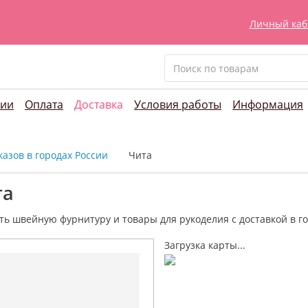
Личный каб
нии
Оплата
Доставка
Условия работы
Информация
азов в городах России
Чита
та
ть швейную фурнитуру и
товары для рукоделия
с доставкой в г
Загрузка карты...