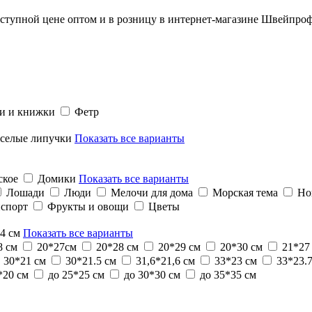
ступной цене оптом и в розницу в интернет-магазине Швейпроф
и и книжки
Фетр
селые липучки
Показать все варианты
ское
Домики
Показать все варианты
Лошади
Люди
Мелочи для дома
Морская тема
Но
нспорт
Фрукты и овощи
Цветы
*4 см
Показать все варианты
8 см
20*27см
20*28 см
20*29 см
20*30 см
21*27
30*21 см
30*21.5 см
31,6*21,6 см
33*23 см
33*23.
*20 см
до 25*25 см
до 30*30 см
до 35*35 см