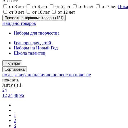
Возраст
от 3 лет
от 4 лет
от 5 лет
от 6 лет
от 7 лет
Пока
от 8 лет
от 10 лет
от 12 лет
Показать выбранные товары (
121
)
Найдено
товаров
Наборы для творчества
Гравюры для детей
Наборы на Новый Год
Школа талантов
Фильтры
Сортировка
по алфавиту
по наличию
по цене
по новизне
показать
Array ( ) 1
24
12
24
48
96
1
2
3