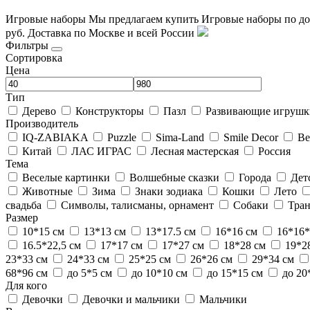
Игровые наборы
Мы предлагаем купить Игровые наборы по до
руб. Доставка по Москве и всей России
Фильтры
Сортировка
Цена
Тип
Дерево
Конструкторы
Пазл
Развивающие игрушк
Производитель
IQ-ZABIAKA
Puzzle
Sima-Land
Smile Decor
Ве
Китай
ЛАС ИГРАС
Лесная мастерская
Россия
Тема
Веселые картинки
Волшебные сказки
Города
Дет
Животные
Зима
Знаки зодиака
Кошки
Лето
свадьба
Символы, талисманы, орнамент
Собаки
Тра
Размер
10*15 см
13*13 см
13*17.5 см
16*16 см
16*16
16.5*22,5 см
17*17 см
17*27 см
18*28 см
19*2
23*33 см
24*33 см
25*25 см
26*26 см
29*34 см
68*96 см
до 5*5 см
до 10*10 см
до 15*15 см
до 20
Для кого
Девочки
Девочки и мальчики
Мальчики