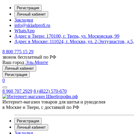
Регистрация
Личный кабинет
Закладки
info@skladprofi.ru
WhatsApp
Адрес в Твери:
170100, г. Тверь, ул. Московская, 99
Адрес в Москве:
111024, г. Москва, ул. 2-Энтузиастов, д.5
8 800 775 15 29
звонок бесплатный по РФ
Ваш город
Эль-Монте
Личный кабинет
Регистрация
0
8 960 707 2929
8 (4822) 570-670
Интернет-магазин товаров для шитья и рукоделия
в Москве и Твери, с доставкой по РФ
Регистрация
Личный кабинет
Закладки