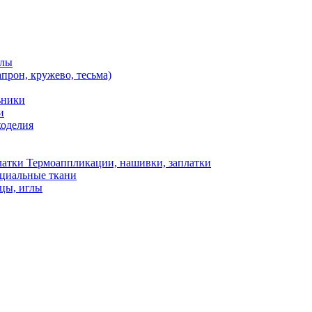
алы
апрон, кружево, тесьма)
ьники
и
коделия
Термоаппликации, нашивки, заплатки
ециальные ткани
цы, иглы