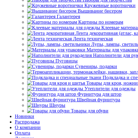
Кружевные воротнички
Вышивание бисером
Галантерея
Картины по номерам
Клеевые матери
Лента декоративная (атлас, к
Лента техническая
Лупы, лампы, светил
Материалы для упаковк
Наполнители для ру
Пуговицы
Сувениры, подарки
Подкладка и сп
Товары для кроя, ножни
Утеплители для одежды
Фурнитура для штор
Швейная фурнитура
Шнуры
Товары для обуви
Новинки
Распродажа
О компании
Оплата