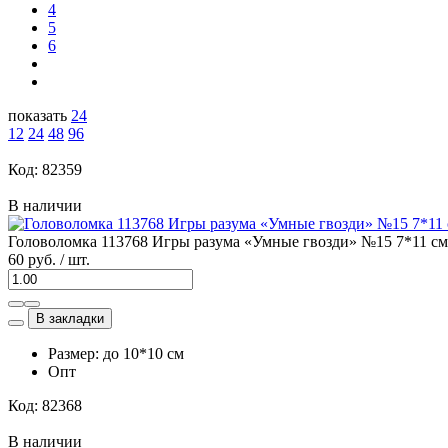
4
5
6
показать
24
12
24
48
96
Код: 82359
В наличии
Головоломка 113768 Игры разума «Умные гвозди» №15 7*11 см
60 руб. / шт.
В закладки
Размер: до 10*10 см
Опт
Код: 82368
В наличии