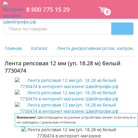
8 800 775 15 29
0
Главная
Каталог
Лента декоративная (атлас, капрон, 
Лента репсовая 12 мм (уп. 18.28 м) белый
7730474
Внимание!
Внимание!
Внимание!
Внимание!
Цветопередача на разных устройствах может отличаться и
Цветопередача на разных устройствах может отличаться и
Цветопередача на разных устройствах может отличаться и
Цветопередача на разных устройствах может отличаться и
не совпадать с реальным оттенком.
не совпадать с реальным оттенком.
не совпадать с реальным оттенком.
не совпадать с реальным оттенком.