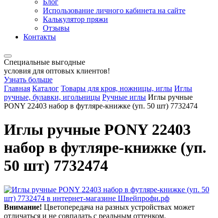
Блог
Использование личного кабинета на сайте
Калькулятор пряжи
Отзывы
Контакты
Специальные выгодные
условия для оптовых клиентов!
Узнать больше
Главная
Каталог
Товары для кроя, ножницы, иглы
Иглы
ручные, булавки, игольницы
Ручные иглы
Иглы ручные
PONY 22403 набор в футляре-книжке (уп. 50 шт) 7732474
Иглы ручные PONY 22403
набор в футляре-книжке (уп.
50 шт) 7732474
Внимание!
Цветопередача на разных устройствах может
отличаться и не совпадать с реальным оттенком.