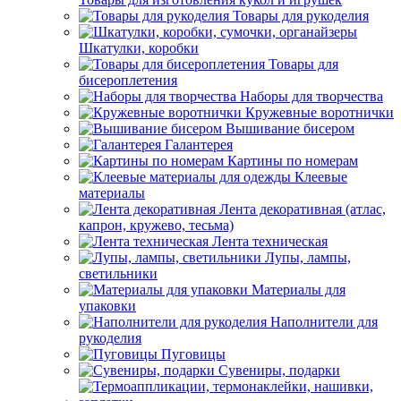
Товары для рукоделия
Шкатулки, коробки
Товары для
бисероплетения
Наборы для творчества
Кружевные воротнички
Вышивание бисером
Галантерея
Картины по номерам
Клеевые
материалы
Лента декоративная (атлас,
капрон, кружево, тесьма)
Лента техническая
Лупы, лампы,
светильники
Материалы для
упаковки
Наполнители для
рукоделия
Пуговицы
Сувениры, подарки