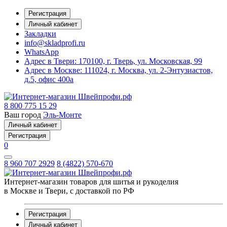
Регистрация
Личный кабинет
Закладки
info@skladprofi.ru
WhatsApp
Адрес в Твери:
170100, г. Тверь, ул. Московская, 99
Адрес в Москве:
111024, г. Москва, ул. 2-Энтузиастов,
д.5, офис 400а
8 800 775 15 29
Ваш город
Эль-Монте
Личный кабинет
Регистрация
0
8 960 707 2929
8 (4822) 570-670
Интернет-магазин товаров для шитья и рукоделия
в Москве и Твери, с доставкой по РФ
Регистрация
Личный кабинет