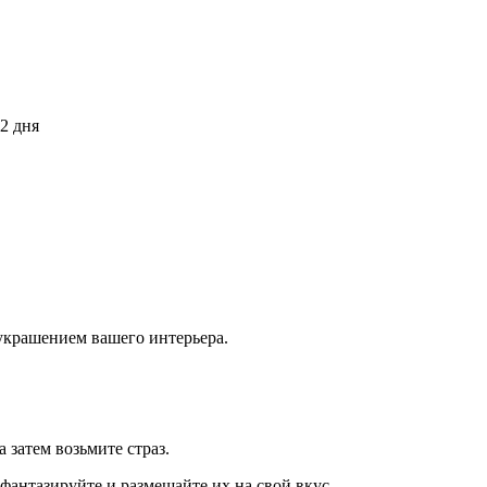
2 дня
украшением вашего интерьера.
 затем возьмите страз.
фантазируйте и размещайте их на свой вкус.