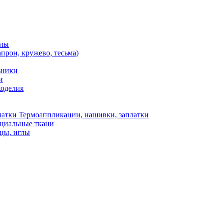
алы
апрон, кружево, тесьма)
ьники
и
коделия
Термоаппликации, нашивки, заплатки
ециальные ткани
цы, иглы