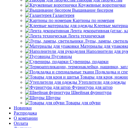
Кружевные воротнички
Вышивание бисером
Галантерея
Картины по номерам
Клеевые матери
Лента декоративная (атлас, к
Лента техническая
Лупы, лампы, светил
Материалы для упаковк
Наполнители для ру
Пуговицы
Сувениры, подарки
Подкладка и сп
Товары для кроя, ножни
Утеплители для одежды
Фурнитура для штор
Швейная фурнитура
Шнуры
Товары для обуви
Новинки
Распродажа
О компании
Оплата