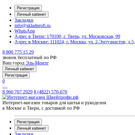
Регистрация
Личный кабинет
Закладки
info@skladprofi.ru
WhatsApp
Адрес в Твери:
170100, г. Тверь, ул. Московская, 99
Адрес в Москве:
111024, г. Москва, ул. 2-Энтузиастов, д.5
8 800 775 15 29
звонок бесплатный по РФ
Ваш город
Эль-Монте
Личный кабинет
Регистрация
0
8 960 707 2929
8 (4822) 570-670
Интернет-магазин товаров для шитья и рукоделия
в Москве и Твери, с доставкой по РФ
Регистрация
Личный кабинет
Закладки