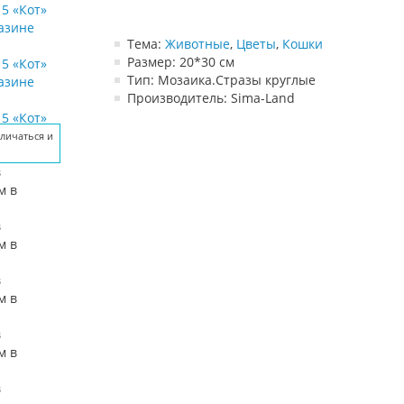
Тема:
Животные
,
Цветы
,
Кошки
Размер: 20*30 см
Тип: Мозаика.Стразы круглые
Производитель: Sima-Land
личаться и
личаться и
личаться и
личаться и
личаться и