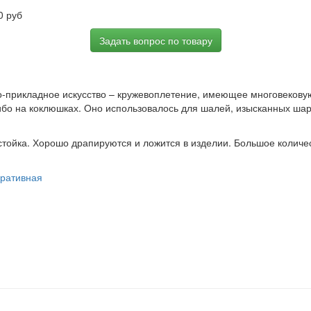
0 руб
Задать вопрос по товару
-прикладное искусство – кружевоплетение, имеющее многовековую
о на коклюшках. Оно использовалось для шалей, изысканных шарф
стойка. Хорошо драпируются и ложится в изделии. Большое количе
оративная