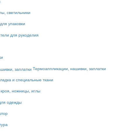
я
пы, светильники
для упаковки
тели для рукоделия
ки
Термоаппликации, нашивки, заплатки
ладка и специальные ткани
 кроя, ножницы, иглы
для одежды
штор
тура