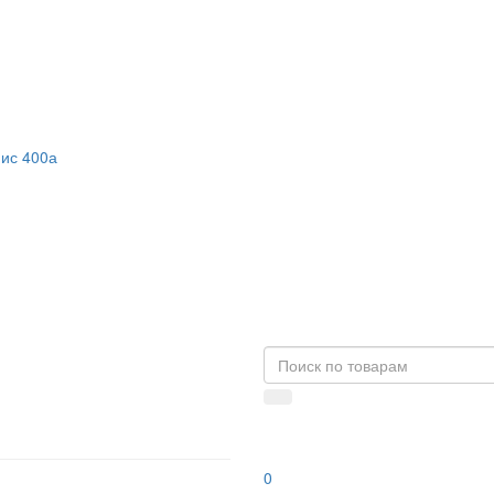
фис 400а
0