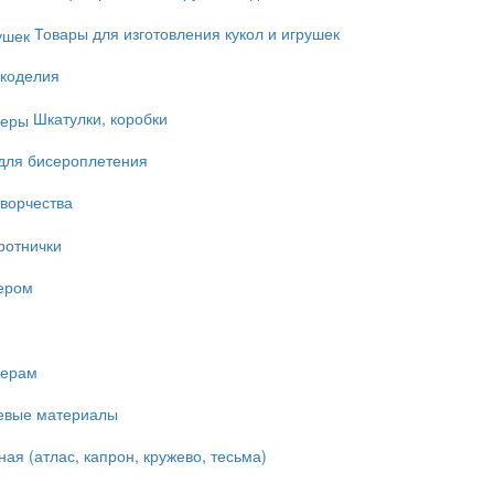
Товары для изготовления кукол и игрушек
укоделия
Шкатулки, коробки
для бисероплетения
ворчества
ротнички
ером
мерам
евые материалы
ая (атлас, капрон, кружево, тесьма)