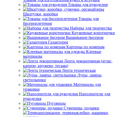
Товары для рукоделия
Шкатулки, коробки
Товары для
бисероплетения
Наборы для творчества
Кружевные воротнички
Вышивание бисером
Галантерея
Картины по номерам
Клеевые
материалы
Лента декоративная (атлас,
капрон, кружево, тесьма)
Лента техническая
Лупы, лампы,
светильники
Материалы для
упаковки
Наполнители для
рукоделия
Пуговицы
Сувениры, подарки