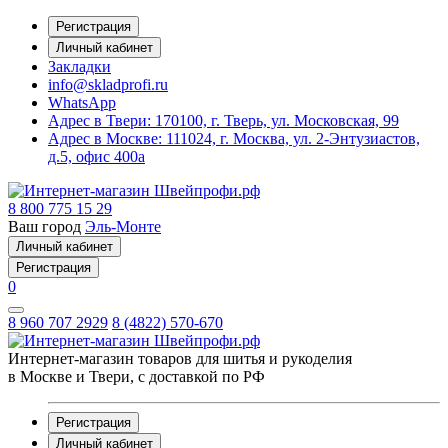
Регистрация
Личный кабинет
Закладки
info@skladprofi.ru
WhatsApp
Адрес в Твери:
170100, г. Тверь, ул. Московская, 99
Адрес в Москве:
111024, г. Москва, ул. 2-Энтузиастов,
д.5, офис 400а
8 800 775 15 29
Ваш город
Эль-Монте
Личный кабинет
Регистрация
0
8 960 707 2929
8 (4822) 570-670
Интернет-магазин товаров для шитья и рукоделия
в Москве и Твери, с доставкой по РФ
Регистрация
Личный кабинет