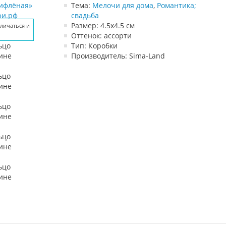
Тема:
Мелочи для дома
,
Романтика;
свадьба
Размер: 4.5х4.5 см
личаться и
личаться и
личаться и
личаться и
личаться и
Оттенок: ассорти
Тип: Коробки
Производитель: Sima-Land