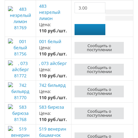
483
незрелый
лимон
Цена:
81769
110 руб./шт.
001 белый
Сообщить о
Цена:
поступлении
81756
110 руб./шт.
, 073 айсберг
Сообщить о
Цена:
поступлении
81772
110 руб./шт.
742 бильярд
Сообщить о
Цена:
поступлении
81770
110 руб./шт.
583 бирюза
Сообщить о
Цена:
поступлении
81768
110 руб./шт.
519 венерин
башмачок
Сообщить о