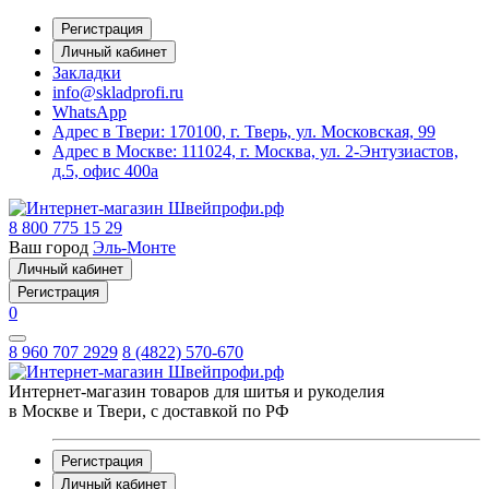
Регистрация
Личный кабинет
Закладки
info@skladprofi.ru
WhatsApp
Адрес в Твери:
170100, г. Тверь, ул. Московская, 99
Адрес в Москве:
111024, г. Москва, ул. 2-Энтузиастов,
д.5, офис 400а
8 800 775 15 29
Ваш город
Эль-Монте
Личный кабинет
Регистрация
0
8 960 707 2929
8 (4822) 570-670
Интернет-магазин товаров для шитья и рукоделия
в Москве и Твери, с доставкой по РФ
Регистрация
Личный кабинет