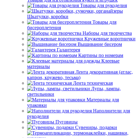
Товары для рукоделия
Шкатулки, коробки
Товары для
бисероплетения
Наборы для творчества
Кружевные воротнички
Вышивание бисером
Галантерея
Картины по номерам
Клеевые
материалы
Лента декоративная (атлас,
капрон, кружево, тесьма)
Лента техническая
Лупы, лампы,
светильники
Материалы для
упаковки
Наполнители для
рукоделия
Пуговицы
Сувениры, подарки