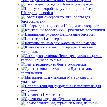
Товары для рукоделия
Шкатулки, коробки
Товары для
бисероплетения
Наборы для творчества
Кружевные воротнички
Вышивание бисером
Галантерея
Картины по номерам
Клеевые
материалы
Лента декоративная (атлас,
капрон, кружево, тесьма)
Лента техническая
Лупы, лампы,
светильники
Материалы для
упаковки
Наполнители для
рукоделия
Пуговицы
Сувениры, подарки