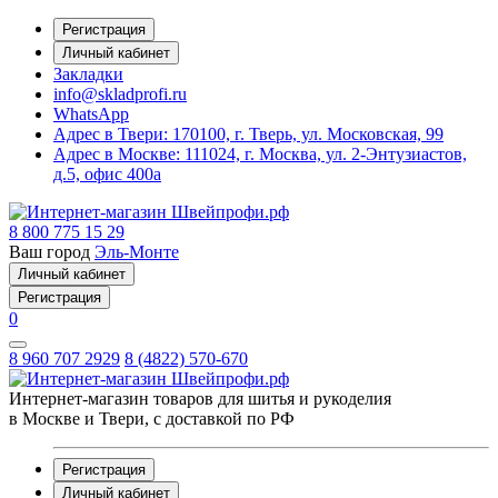
Регистрация
Личный кабинет
Закладки
info@skladprofi.ru
WhatsApp
Адрес в Твери:
170100, г. Тверь, ул. Московская, 99
Адрес в Москве:
111024, г. Москва, ул. 2-Энтузиастов,
д.5, офис 400а
8 800 775 15 29
Ваш город
Эль-Монте
Личный кабинет
Регистрация
0
8 960 707 2929
8 (4822) 570-670
Интернет-магазин товаров для шитья и рукоделия
в Москве и Твери, с доставкой по РФ
Регистрация
Личный кабинет