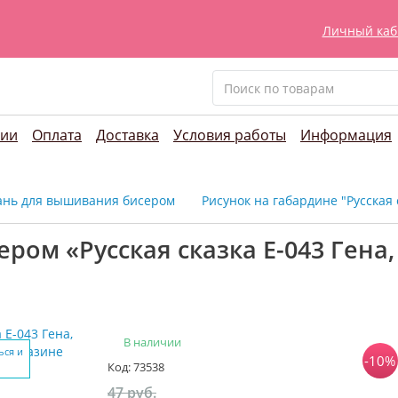
Личный каб
нии
Оплата
Доставка
Условия работы
Информация
ань для вышивания бисером
Рисунок на габардине "Русская 
ром «Русская сказка Е-043 Гена
В наличии
ься и
-10%
Код: 73538
47 руб.