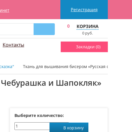
Регистрация
инет
0
КОРЗИНА
0
руб.
Контакты
Закладки (
0
)
сказка"
Ткань для вышивания бисером «Русская сказка Е-043
, Чебурашка и Шапокляк»
Выберите количество:
В корзину