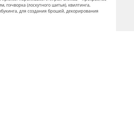
м, пэчворка (лоскутного шитья), квилтинга,
букинга, для создания брошей, декорирования