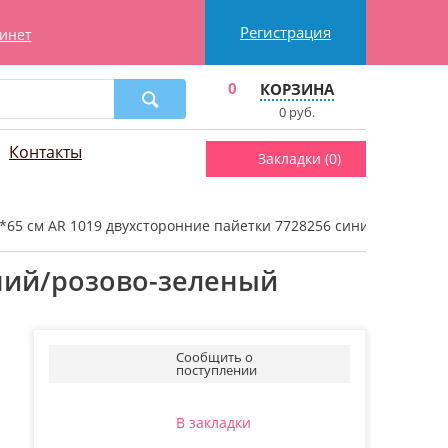
Регистрация
инет
0
КОРЗИНА
0
руб.
Контакты
Закладки (
0
)
0*65 см AR 1019 двухсторонние пайетки 7728256 синий/розово-
иний/розово-зеленый
Сообщить о
поступлении
В закладки