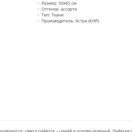
Размер: 50х65 см
Оттенок: ассорти
Тип: Ткани
Производитель: Астра (КНР)
улярности. Цвета пайеток – синий и розово-зеленый. Пайетки 