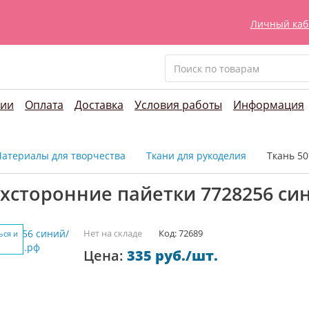
Личный каб
нии
Оплата
Доставка
Условия работы
Информация
атериалы для творчества
Ткани для рукоделия
Ткань 5
вухсторонние пайетки 7728256 с
Нет на складе
Код: 72689
ься и
Цена:
335 руб./шт.