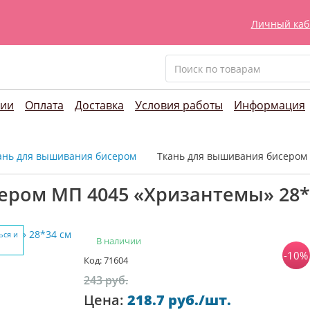
Личный каб
нии
Оплата
Доставка
Условия работы
Информация
ань для вышивания бисером
Ткань для вышивания бисером 
ером МП 4045 «Хризантемы» 28*
ься и
В наличии
-10%
Код: 71604
243 руб.
Цена:
218.7 руб./шт.