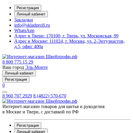
Регистрация
Личный кабинет
Закладки
info@skladprofi.ru
WhatsApp
Адрес в Твери:
170100, г. Тверь, ул. Московская, 99
Адрес в Москве:
111024, г. Москва, ул. 2-Энтузиастов,
д.5, офис 400а
8 800 775 15 29
Ваш город
Эль-Монте
Личный кабинет
Регистрация
0
8 960 707 2929
8 (4822) 570-670
Интернет-магазин товаров для шитья и рукоделия
в Москве и Твери, с доставкой по РФ
Регистрация
Личный кабинет