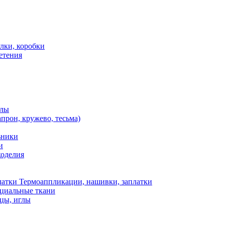
лки, коробки
етения
алы
апрон, кружево, тесьма)
ьники
и
коделия
Термоаппликации, нашивки, заплатки
ециальные ткани
цы, иглы