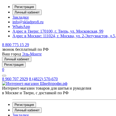
Регистрация
Личный кабинет
Закладки
info@skladprofi.ru
WhatsApp
Адрес в Твери:
170100, г. Тверь, ул. Московская, 99
Адрес в Москве:
111024, г. Москва, ул. 2-Энтузиастов, д.5
8 800 775 15 29
звонок бесплатный по РФ
Ваш город
Эль-Монте
Личный кабинет
Регистрация
0
8 960 707 2929
8 (4822) 570-670
Интернет-магазин товаров для шитья и рукоделия
в Москве и Твери, с доставкой по РФ
Регистрация
Личный кабинет
Закладки