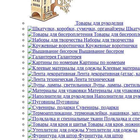
Товары для рукоделия
Шкату
Товары для бисеропл
Наборы для творчества
Кружевные воротнички
Вышивание бисером
Галантерея
Картины по номерам
Клеевые матери
Лента декоративная (атлас, к
Лента техническая
Лупы, лампы, светил
Материалы для упаковк
Наполнители для ру
Пуговицы
Сувениры, подарки
Подкладка и сп
Товары для кроя, ножни
Утеплители для одежды
Фурнитура для штор