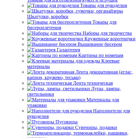
Товары для рукоделия
Шкатулки, коробки
Товары для
бисероплетения
Наборы для творчества
Кружевные воротнички
Вышивание бисером
Галантерея
Картины по номерам
Клеевые
материалы
Лента декоративная (атлас,
капрон, кружево, тесьма)
Лента техническая
Лупы, лампы,
светильники
Материалы для
упаковки
Наполнители для
рукоделия
Пуговицы
Сувениры, подарки