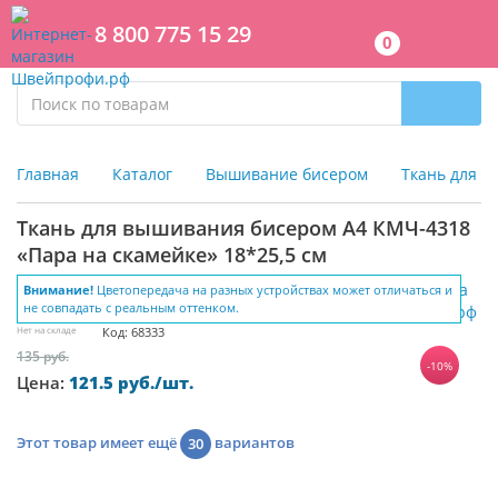
8 800 775 15 29
0
Главная
Каталог
Вышивание бисером
Ткань для 
Ткань для вышивания бисером А4 КМЧ-4318
«Пара на скамейке» 18*25,5 см
Внимание!
Цветопередача на разных устройствах может отличаться и
не совпадать с реальным оттенком.
Нет на складе
Код: 68333
135 руб.
-10%
Цена:
121.5 руб./шт.
Этот товар имеет ещё
вариантов
30