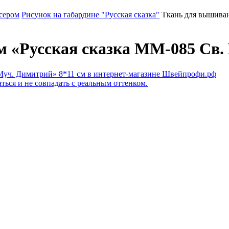
сером
Рисунок на габардине "Русская сказка"
Ткань для вышиван
 «Русская сказка ММ-085 Св.
ться и не совпадать с реальным оттенком.