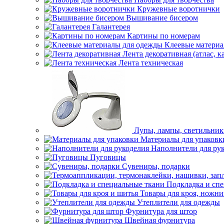
Кружевные воротнички
Вышивание бисером
Галантерея
Картины по номерам
Клеевые матери
Лента декоративная (атлас, к
Лента техническая
Лупы, лампы, светильни
Материалы для упаковк
Наполнители для ру
Пуговицы
Сувениры, подарки
Подкладка и сп
Товары для кроя, ножни
Утеплители для одежды
Фурнитура для штор
Швейная фурнитура