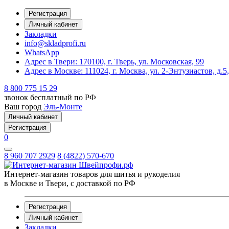
Регистрация
Личный кабинет
Закладки
info@skladprofi.ru
WhatsApp
Адрес в Твери:
170100, г. Тверь, ул. Московская, 99
Адрес в Москве:
111024, г. Москва, ул. 2-Энтузиастов, д.5
8 800 775 15 29
звонок бесплатный по РФ
Ваш город
Эль-Монте
Личный кабинет
Регистрация
0
8 960 707 2929
8 (4822) 570-670
Интернет-магазин товаров для шитья и рукоделия
в Москве и Твери, с доставкой по РФ
Регистрация
Личный кабинет
Закладки