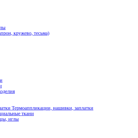
алы
апрон, кружево, тесьма)
ки
и
коделия
Термоаппликации, нашивки, заплатки
ециальные ткани
цы, иглы