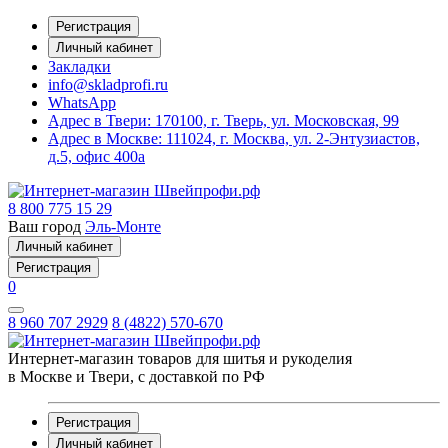
Регистрация
Личный кабинет
Закладки
info@skladprofi.ru
WhatsApp
Адрес в Твери:
170100, г. Тверь, ул. Московская, 99
Адрес в Москве:
111024, г. Москва, ул. 2-Энтузиастов,
д.5, офис 400а
8 800 775 15 29
Ваш город
Эль-Монте
Личный кабинет
Регистрация
0
8 960 707 2929
8 (4822) 570-670
Интернет-магазин товаров для шитья и рукоделия
в Москве и Твери, с доставкой по РФ
Регистрация
Личный кабинет