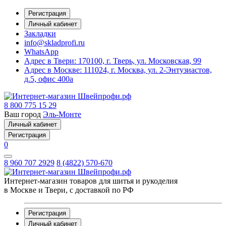
Регистрация
Личный кабинет
Закладки
info@skladprofi.ru
WhatsApp
Адрес в Твери:
170100, г. Тверь, ул. Московская, 99
Адрес в Москве:
111024, г. Москва, ул. 2-Энтузиастов,
д.5, офис 400а
8 800 775 15 29
Ваш город
Эль-Монте
Личный кабинет
Регистрация
0
8 960 707 2929
8 (4822) 570-670
Интернет-магазин товаров для шитья и рукоделия
в Москве и Твери, с доставкой по РФ
Регистрация
Личный кабинет