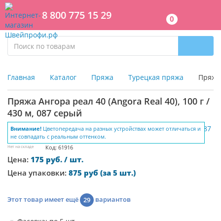
8 800 775 15 29
0
Главная
Каталог
Пряжа
Турецкая пряжа
Пряжа 
Пряжа Ангора реал 40 (Angora Real 40), 100 г /
430 м, 087 серый
Внимание!
Цветопередача на разных устройствах может отличаться и
не совпадать с реальным оттенком.
Нет на складе
Код: 61916
Цена:
175 руб. / шт.
Цена упаковки:
875 руб (за 5 шт.)
Этот товар имеет ещё
вариантов
29