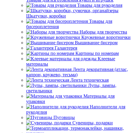
Товары для рукоделия
Шкатулки, коробки
Товары для
бисероплетения
Наборы для творчества
Кружевные воротнички
Вышивание бисером
Галантерея
Картины по номерам
Клеевые
материалы
Лента декоративная (атлас,
капрон, кружево, тесьма)
Лента техническая
Лупы, лампы,
светильники
Материалы для
упаковки
Наполнители для
рукоделия
Пуговицы
Сувениры, подарки