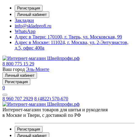
Регистрация
Личный кабинет
Закладки
info@skladprofi.ru
WhatsApp
Адрес в Твери:
170100, г. Тверь, ул. Московская, 99
Адрес в Москве:
111024, г. Москва, ул. 2-Энтузиастов,
д.5, офис 400а
8 800 775 15 29
Ваш город
Эль-Монте
Личный кабинет
Регистрация
0
8 960 707 2929
8 (4822) 570-670
Интернет-магазин товаров для шитья и рукоделия
в Москве и Твери, с доставкой по РФ
Регистрация
Личный кабинет