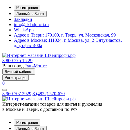
Регистрация
Личный кабинет
Закладки
info@skladprofi.ru
WhatsApp
Адрес в Твери:
170100, г. Тверь, ул. Московская, 99
Адрес в Москве:
111024, г. Москва, ул. 2-Энтузиастов,
д.5, офис 400а
8 800 775 15 29
Ваш город
Эль-Монте
Личный кабинет
Регистрация
0
8 960 707 2929
8 (4822) 570-670
Интернет-магазин товаров для шитья и рукоделия
в Москве и Твери, с доставкой по РФ
Регистрация
Личный кабинет