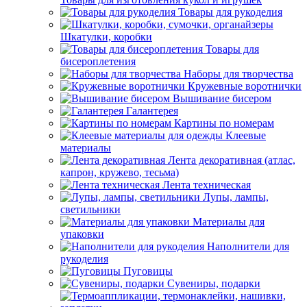
Товары для рукоделия
Шкатулки, коробки
Товары для
бисероплетения
Наборы для творчества
Кружевные воротнички
Вышивание бисером
Галантерея
Картины по номерам
Клеевые
материалы
Лента декоративная (атлас,
капрон, кружево, тесьма)
Лента техническая
Лупы, лампы,
светильники
Материалы для
упаковки
Наполнители для
рукоделия
Пуговицы
Сувениры, подарки