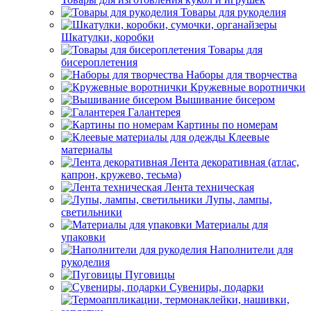
Товары для рукоделия
Шкатулки, коробки
Товары для
бисероплетения
Наборы для творчества
Кружевные воротнички
Вышивание бисером
Галантерея
Картины по номерам
Клеевые
материалы
Лента декоративная (атлас,
капрон, кружево, тесьма)
Лента техническая
Лупы, лампы,
светильники
Материалы для
упаковки
Наполнители для
рукоделия
Пуговицы
Сувениры, подарки