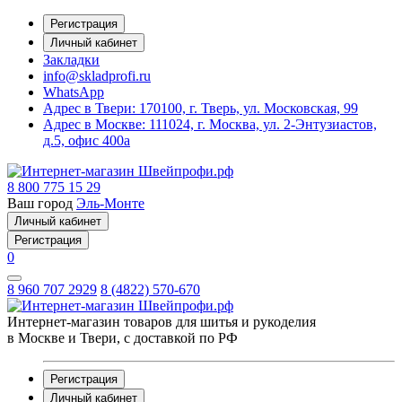
Регистрация
Личный кабинет
Закладки
info@skladprofi.ru
WhatsApp
Адрес в Твери:
170100, г. Тверь, ул. Московская, 99
Адрес в Москве:
111024, г. Москва, ул. 2-Энтузиастов,
д.5, офис 400а
8 800 775 15 29
Ваш город
Эль-Монте
Личный кабинет
Регистрация
0
8 960 707 2929
8 (4822) 570-670
Интернет-магазин товаров для шитья и рукоделия
в Москве и Твери, с доставкой по РФ
Регистрация
Личный кабинет