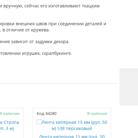
и вручную, сейчас его изготавливают ткацким
скировки внешних швов при соединении деталей и
 в отличие от кружева.
ния зависит от задумки декора.
отовлении игрушек, скрапбукинге.
В наличии
Код: 64280
В наличии
Код: 5
Лента киперная 15 мм (рул. 50
Кант