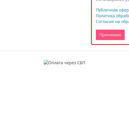
Публичная офер
Политика обраб
Согласие на об
Принимаю
ог
Условия работы
Реквизиты
и
Условия работы для организаций
Условия работы для частных лиц
е
Публичная оферта
Политика обработки персональных да
 булавки
Согласие на обработку персональных 