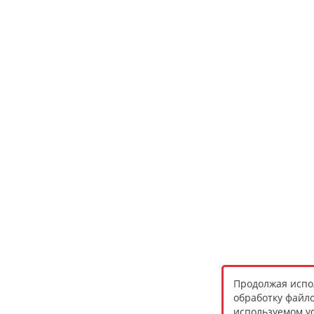
Продолжая испол
обработку файло
используемом ус