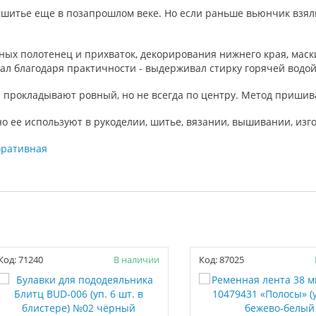
в шитье еще в позапрошлом веке. Но если раньше вьюнчик взял
онных полотенец и прихваток, декорирования нижнего края, ма
 благодаря практичности - выдерживал стирку горячей водой,
 прокладывают ровный, но не всегда по центру. Метод пришива
но ее используют в рукоделии, шитье, вязании, вышивании, изг
оративная
Код: 71240
В наличии
Код: 87025