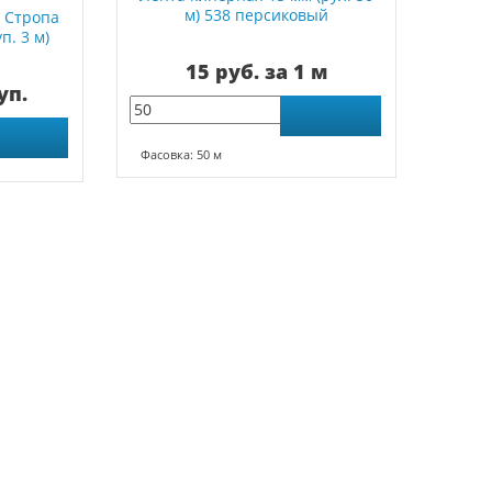
м) 538 персиковый
 Стропа
п. 3 м)
15 руб. за 1 м
39
уп.
Фасовка: 50 м