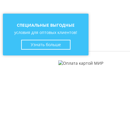
СПЕЦИАЛЬНЫЕ ВЫГОДНЫЕ
условия для оптовых клиентов!
Узнать больше
О компании
Катал
Контакты
Пряжа
Новости
Молни
Статьи о рукоделии
Нитки
Отзывы
Мулин
Бисер
Иглы и