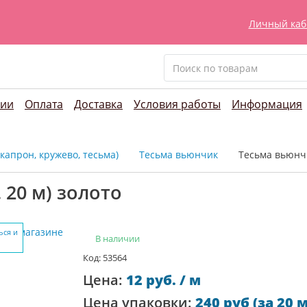
Личный каб
нии
Оплата
Доставка
Условия работы
Информация
 капрон, кружево, тесьма)
Тесьма вьюнчик
Тесьма вьюнчи
 20 м) золото
ься и
В наличии
Код: 53564
Цена:
12 руб. / м
Цена упаковки:
240 руб (за 20 м