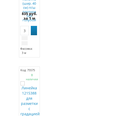
(шир. 40
см) п/ш
плотное
835 руб.
020
за 1 м
голубой
Фасовка:
3 м
Код: 75575
В
наличии