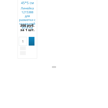
Линейка
1215388
для
разметки с
градацией
200 руб.
45*5 см
за 1 шт.