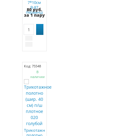
7*10см
В-87
80 руб.
перванш
за 1 пару
Код: 75548
В
наличии
Трикотажное
полотно