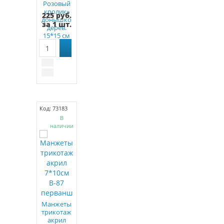
Розовый
кролик»
225 руб.
донышко
за 1 шт.
дерев.
15*15 см
Код: 73183
В
наличии
Манжеты
трикотаж
акрил