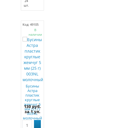
24
шт.
Код: 49105
В
наличии
Бусины
Астра
пластик
круглые
жемчуг 5
130 руб.
мм (25 г)
за 1 уп.
003NL
молочный