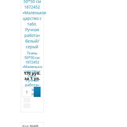
Ткань
50*50 см
1872452
«Маленькое
царство с
170 руб.
табл.
за 1 уп.
Ручная
работа»
белый/
серый
Код: 86498