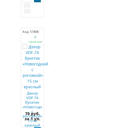
Код: 51808
В
наличии
Декор
VDF-74
букетик
«Новогодний
с
70 руб.
рогожкой»
за 1 уп.
15 см
красный