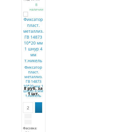
В
наличии
Фиксатор
пласт.
металлиз.
ГВ 14873
10*20 мм 1
8 руб. за
шнур 4 мм
1 шт.
т.никель
Фасовка: