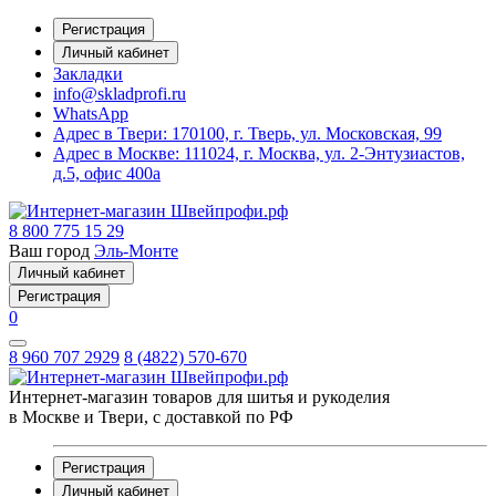
Регистрация
Личный кабинет
Закладки
info@skladprofi.ru
WhatsApp
Адрес в Твери:
170100, г. Тверь, ул. Московская, 99
Адрес в Москве:
111024, г. Москва, ул. 2-Энтузиастов,
д.5, офис 400а
8 800 775 15 29
Ваш город
Эль-Монте
Личный кабинет
Регистрация
0
8 960 707 2929
8 (4822) 570-670
Интернет-магазин товаров для шитья и рукоделия
в Москве и Твери, с доставкой по РФ
Регистрация
Личный кабинет