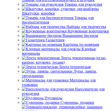
Товары для рукоделия
Шкатулки, коробки
Товары для
бисероплетения
Наборы для творчества
Кружевные воротнички
Вышивание бисером
Галантерея
Картины по номерам
Клеевые
материалы
Лента декоративная (атлас,
капрон, кружево, тесьма)
Лента техническая
Лупы, лампы,
светильники
Материалы для
упаковки
Наполнители для
рукоделия
Пуговицы
Сувениры, подарки