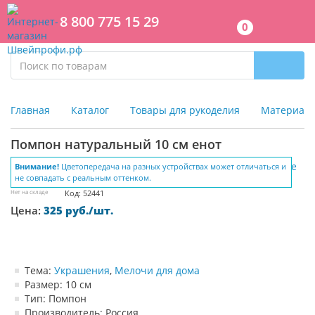
8 800 775 15 29
0
Главная
Каталог
Товары для рукоделия
Материалы
Помпон натуральный 10 см енот
Внимание!
Цветопередача на разных устройствах может отличаться и
не совпадать с реальным оттенком.
Нет на складе
Код: 52441
Цена:
325 руб./шт.
Тема:
Украшения
,
Мелочи для дома
Размер: 10 см
Тип: Помпон
Производитель: Россия