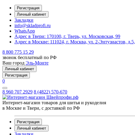
Регистрация
Личный кабинет
Закладки
info@skladprofi.ru
WhatsApp
Адрес в Твери:
170100, г. Тверь, ул. Московская, 99
Адрес в Москве:
111024, г. Москва, ул. 2-Энтузиастов, д.5
8 800 775 15 29
звонок бесплатный по РФ
Ваш город
Эль-Монте
Личный кабинет
Регистрация
0
8 960 707 2929
8 (4822) 570-670
Интернет-магазин товаров для шитья и рукоделия
в Москве и Твери, с доставкой по РФ
Регистрация
Личный кабинет
Закладки