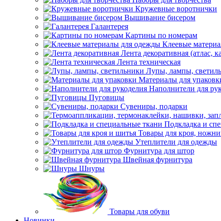
Кружевные воротнички
Вышивание бисером
Галантерея
Картины по номерам
Клеевые матери
Лента декоративная (атлас, к
Лента техническая
Лупы, лампы, светил
Материалы для упаковк
Наполнители для ру
Пуговицы
Сувениры, подарки
Подкладка и сп
Товары для кроя, ножни
Утеплители для одежды
Фурнитура для штор
Швейная фурнитура
Шнуры
Товары для обуви
Новинки