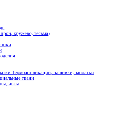
алы
апрон, кружево, тесьма)
ьники
и
коделия
Термоаппликации, нашивки, заплатки
ециальные ткани
цы, иглы