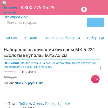
8 800 775 15 29
0
Главная
Каталог
Вышивание бисером
Наборы для
Набор для вышивания бисером МК Б-224
«Золотые купола» 60*27,5 см
Внимание!
Цветопередача на разных устройствах может отличаться и
не совпадать с реальным оттенком.
Нет на складе
Код: 46863
1875 руб.
-10%
Цена:
1687.5 руб./шт.
Тема:
Пейзаж
,
Осень
,
Города
,
Церкви