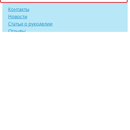
Контакты
Новости
Статьи о рукоделии
Отзывы
Каталог
Пряжа
Молнии
Нитки
Мулине
Бисер
Иглы и булавки
Лента декортивная
Лента техническая
Швейная фурнитура
Спицы и крючки
Товары для рукоделия