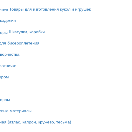
Товары для изготовления кукол и игрушек
укоделия
Шкатулки, коробки
для бисероплетения
ворчества
ротнички
ером
мерам
евые материалы
ая (атлас, капрон, кружево, тесьма)