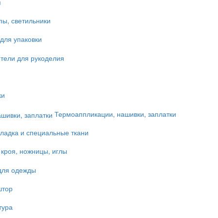
я
пы, светильники
для упаковки
тели для рукоделия
ки
Термоаппликации, нашивки, заплатки
ладка и специальные ткани
 кроя, ножницы, иглы
для одежды
штор
тура