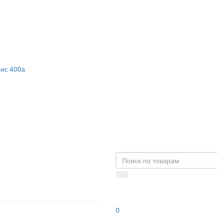
фис 400а
0