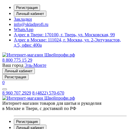
Регистрация
Личный кабинет
Закладки
info@skladprofi.ru
WhatsApp
Адрес в Твери:
170100, г. Тверь, ул. Московская, 99
Адрес в Москве:
111024, г. Москва, ул. 2-Энтузиастов,
д.5, офис 400а
8 800 775 15 29
Ваш город
Эль-Монте
Личный кабинет
Регистрация
0
8 960 707 2929
8 (4822) 570-670
Интернет-магазин товаров для шитья и рукоделия
в Москве и Твери, с доставкой по РФ
Регистрация
Личный кабинет