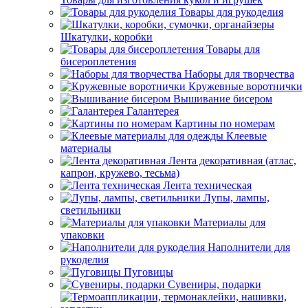
Товары для рукоделия
Шкатулки, коробки
Товары для
бисероплетения
Наборы для творчества
Кружевные воротнички
Вышивание бисером
Галантерея
Картины по номерам
Клеевые
материалы
Лента декоративная (атлас,
капрон, кружево, тесьма)
Лента техническая
Лупы, лампы,
светильники
Материалы для
упаковки
Наполнители для
рукоделия
Пуговицы
Сувениры, подарки