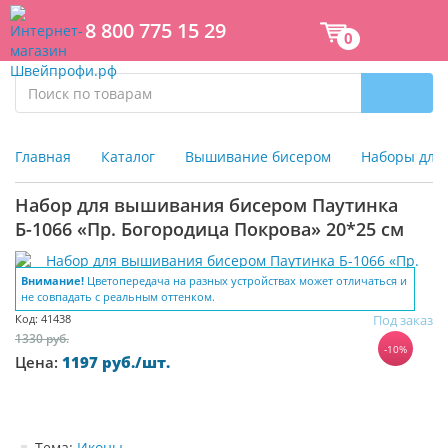
8 800 775 15 29
0
Главная
Каталог
Вышивание бисером
Наборы для
Набор для вышивания бисером Паутинка
Б-1066 «Пр. Богородица Покрова» 20*25 см
Внимание!
Цветопередача на разных устройствах может отличаться и
не совпадать с реальным оттенком.
Код: 41438
Под заказ
1330 руб.
-10%
Цена:
1197 руб./шт.
Тема:
Иконы