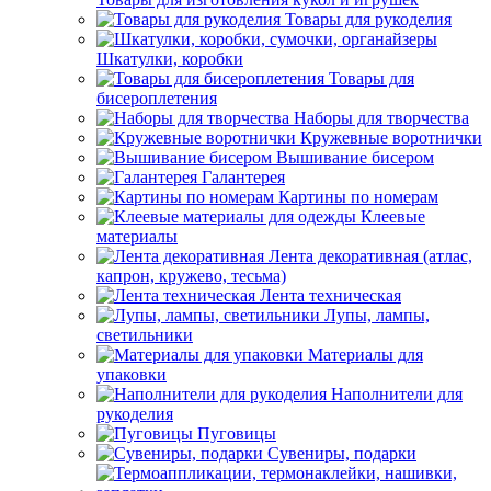
Товары для рукоделия
Шкатулки, коробки
Товары для
бисероплетения
Наборы для творчества
Кружевные воротнички
Вышивание бисером
Галантерея
Картины по номерам
Клеевые
материалы
Лента декоративная (атлас,
капрон, кружево, тесьма)
Лента техническая
Лупы, лампы,
светильники
Материалы для
упаковки
Наполнители для
рукоделия
Пуговицы
Сувениры, подарки