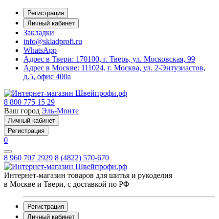
Регистрация
Личный кабинет
Закладки
info@skladprofi.ru
WhatsApp
Адрес в Твери:
170100, г. Тверь, ул. Московская, 99
Адрес в Москве:
111024, г. Москва, ул. 2-Энтузиастов,
д.5, офис 400а
8 800 775 15 29
Ваш город
Эль-Монте
Личный кабинет
Регистрация
0
8 960 707 2929
8 (4822) 570-670
Интернет-магазин товаров для шитья и рукоделия
в Москве и Твери, с доставкой по РФ
Регистрация
Личный кабинет