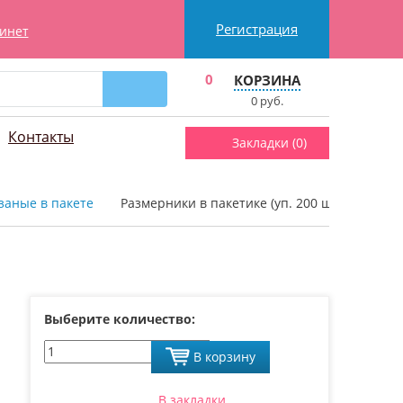
Регистрация
инет
0
КОРЗИНА
0
руб.
Контакты
Закладки (
0
)
заные в пакете
Размерники в пакетике (уп. 200 шт.) «M» че
Выберите количество:
В корзину
В закладки