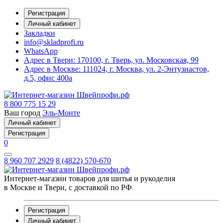
Регистрация
Личный кабинет
Закладки
info@skladprofi.ru
WhatsApp
Адрес в Твери:
170100, г. Тверь, ул. Московская, 99
Адрес в Москве:
111024, г. Москва, ул. 2-Энтузиастов,
д.5, офис 400а
8 800 775 15 29
Ваш город
Эль-Монте
Личный кабинет
Регистрация
0
8 960 707 2929
8 (4822) 570-670
Интернет-магазин товаров для шитья и рукоделия
в Москве и Твери, с доставкой по РФ
Регистрация
Личный кабинет