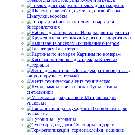
Товары для рукоделия
Шкатулки, коробки
Товары для
бисероплетения
Наборы для творчества
Кружевные воротнички
Вышивание бисером
Галантерея
Картины по номерам
Клеевые
материалы
Лента декоративная (атлас,
капрон, кружево, тесьма)
Лента техническая
Лупы, лампы,
светильники
Материалы для
упаковки
Наполнители для
рукоделия
Пуговицы
Сувениры, подарки