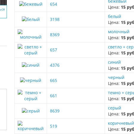
бежевый
654
Цена:
15 ру
ься
белый
3198
Цена:
15 ру
молочный
8369
Цена:
15 ру
светло + се
657
Цена:
15 ру
синий
4376
Цена:
15 ру
черный
665
Цена:
15 ру
темно + сер
661
Цена:
15 ру
серый
8639
Цена:
15 ру
коричневы
519
Цена:
15 ру