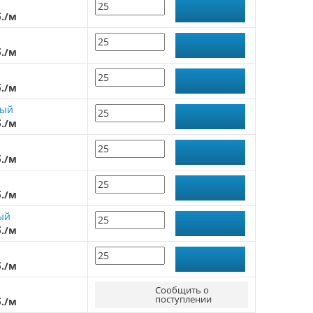
б./м
б./м
б./м
рый
б./м
б./м
б./м
ый
б./м
б./м
й
Сообщить о
поступлении
б./м