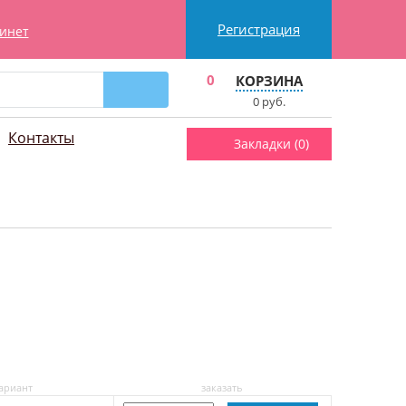
Регистрация
инет
0
КОРЗИНА
0
руб.
Контакты
Закладки (
0
)
ариант
заказать