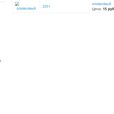
оливковый
2051
Цена:
15 ру
е
я