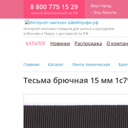
8 800 775 15 29
Ваш город
Эль-Монте
звонок бесплатный по РФ
Интернет-магазин товаров для шитья и рукоделия
в Москве и Твери, с доставкой по РФ
КАТАЛОГ
Новинки
Распродажа
О компа
Главная
Каталог
Лента техническая
Брю
Тесьма брючная 15 мм 1с79