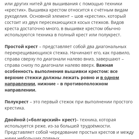
или других нитей для вышивания с помощью техники
«крестик». Вышивка крестом относится к счётным видам
рукоделия. Основной элемент – шов «крестик», который
состоит из двух пересекающихся косых стежков. Видов
креста достаточно много, в вышивке крестом обычно
используются техника в полный крест или полукрест.
Простой крест
– представляет собой два диагональных
перекрещивающихся стежка. Начинают его, как правило,
справа сверху по диагонали налево вниз, завершают –
справа снизу по диагонали налево вверх.
Важная
особенность выполнения вышивки крестом: все
верхние стежки должны лежать ровно и
в одном
направлении
, нижние – в противоположном
направлении.
Полукрест
– это первый стежок при выполнении простого
крестика.
Двойной («болгарский» крест)
– техника, которая
используется реже, из-за большей трудоёмкости.
Представляет собой чередование простых крестов и между
ними небольших прямых.