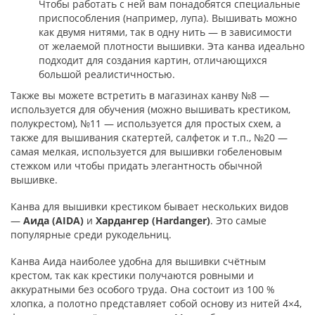
Чтобы работать с ней вам понадобятся специальные
приспособления (например, лупа). Вышивать можно
как двумя нитями, так в одну нить — в зависимости
от желаемой плотности вышивки. Эта канва идеально
подходит для создания картин, отличающихся
большой реалистичностью.
Также вы можете встретить в магазинах канву №8 —
используется для обучения (можно вышивать крестиком,
полукрестом), №11 — используется для простых схем, а
также для вышивания скатертей, салфеток и т.п., №20 —
самая мелкая, используется для вышивки гобеленовым
стежком или чтобы придать элегантность обычной
вышивке.
Канва для вышивки крестиком бывает нескольких видов
—
Аида (AIDA)
и
Хардангер (Hardanger)
. Это самые
популярные среди рукодельниц.
Канва Аида наиболее удобна для вышивки счётным
крестом, так как крестики получаются ровными и
аккуратными без особого труда. Она состоит из 100 %
хлопка, а полотно представляет собой основу из нитей 4×4,