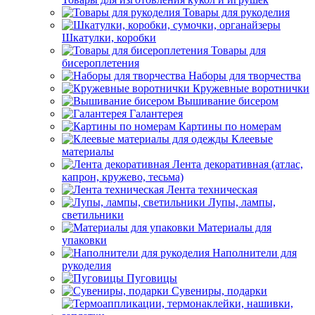
Товары для рукоделия
Шкатулки, коробки
Товары для
бисероплетения
Наборы для творчества
Кружевные воротнички
Вышивание бисером
Галантерея
Картины по номерам
Клеевые
материалы
Лента декоративная (атлас,
капрон, кружево, тесьма)
Лента техническая
Лупы, лампы,
светильники
Материалы для
упаковки
Наполнители для
рукоделия
Пуговицы
Сувениры, подарки