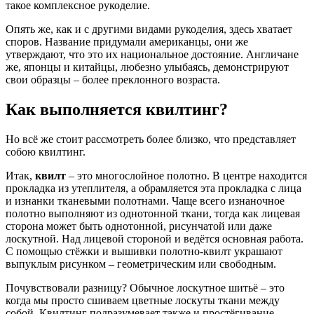
такое комплексное рукоделие.
Опять же, как и с другими видами рукоделия, здесь хватает
споров. Название придумали американцы, они же
утверждают, что это их национальное достояние. Англичане
же, японцы и китайцы, любезно улыбаясь, демонстрируют
свои образцы – более преклонного возраста.
Как выполняется квилтинг?
Но всё же стоит рассмотреть более близко, что представляет
собою квилтинг.
Итак,
квилт
– это многослойное полотно. В центре находится
прокладка из утеплителя, а обрамляется эта прокладка с лица
и изнанки тканевыми полотнами. Чаще всего изнаночное
полотно выполняют из однотонной ткани, тогда как лицевая
сторона может быть однотонной, рисунчатой или даже
лоскутной. Над лицевой стороной и ведётся основная работа.
С помощью стёжки и вышивки полотно-квилт украшают
выпуклым рисунком – геометрическим или свободным.
Почувствовали разницу? Обычное лоскутное шитьё – это
когда мы просто сшиваем цветные лоскуты ткани между
собой. Квилтинг подразумевает также и простёгивание