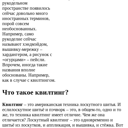
рукодельном
пространстве появилось
сейчас довольно много
иностранных терминов,
порой совсем
необоснованных.
Например, само
рукоделие сейчас
называют хэндмэйдом,
вышивку-мережку –
хардангером, а рисунок с
«огурцами» – пейсли.
Впрочем, иногда такие
названия вполне
обоснованы. Например,
как в случае с квилтингом.
Что такое квилтинг?
Квилтинг
– это американская техника лоскутного шитья. И
еслилоскутное шитьё и пэчворк – это, в общем-то, одно и то
же, то техника квилтинг имеет отличие. Чем же она
отличается? Лоскутный квилтинг – это одновременно и
шитьё из лоскутков, и аппликация, и вышивка, и стёжка. Вот