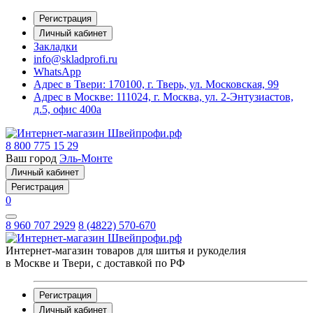
Регистрация
Личный кабинет
Закладки
info@skladprofi.ru
WhatsApp
Адрес в Твери:
170100, г. Тверь, ул. Московская, 99
Адрес в Москве:
111024, г. Москва, ул. 2-Энтузиастов,
д.5, офис 400а
8 800 775 15 29
Ваш город
Эль-Монте
Личный кабинет
Регистрация
0
8 960 707 2929
8 (4822) 570-670
Интернет-магазин товаров для шитья и рукоделия
в Москве и Твери, с доставкой по РФ
Регистрация
Личный кабинет